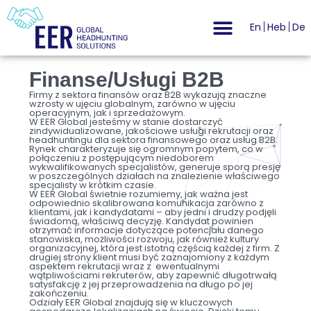
En
Heb
De
Finanse/Usługi B2B
Firmy z sektora finansów oraz B2B wykazują znaczne
wzrosty w ujęciu globalnym, zarówno w ujęciu
operacyjnym, jak i sprzedażowym.
W EER Global jesteśmy w stanie dostarczyć
zindywidualizowane, jakościowe usługi rekrutacji oraz
headhuntingu dla sektora finansowego oraz usług B2B.
Rynek charakteryzuje się ogromnym popytem, co w
połączeniu z postępującym niedoborem
wykwalifikowanych specjalistów, generuje sporą presję
w poszczególnych działach na znalezienie właściwego
specjalisty w krótkim czasie.
W EER Global świetnie rozumiemy, jak ważna jest
odpowiednio skalibrowana komunikacja zarówno z
klientami, jak i kandydatami – aby jedni i drudzy podjęli
świadomą, właściwą decyzję. Kandydat powinien
otrzymać informacje dotyczące potencjału danego
stanowiska, możliwości rozwoju, jak również kultury
organizacyjnej, która jest istotną częścią każdej z firm. Z
drugiej strony klient musi być zaznajomiony z każdym
aspektem rekrutacji wraz z ewentualnymi
wątpliwościami rekruterów, aby zapewnić długotrwałą
satysfakcję z jej przeprowadzenia na długo po jej
zakończeniu.
Odziały EER Global znajdują się w kluczowych