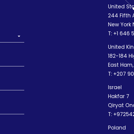
United St
244 Fifth 
New York N
T:
+1 646 5
United K
182-184 Hi
East Ham,
T:
+207 90
Israel
Hakfar 7
Qiryat On
T:
+97254
Poland