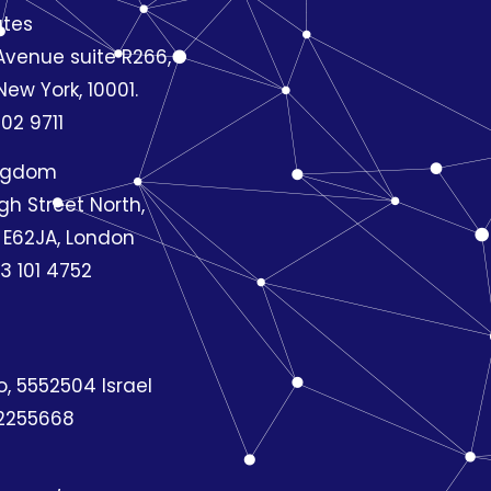
ates
Avenue suite R266,
ew York, 10001.
02 9711
ingdom
gh Street North,
 E62JA, London
3 101 4752
o, 5552504 Israel
2255668