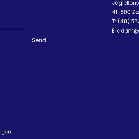
Jagielloń
41-800 Za
T:
(48) 53
E:
adam@ee
ungen